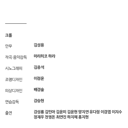
크롤
김성용
안무
마리히코 하라
작곡·음악감독
김종석
시노그래피
이정윤
조명디자인
배경술
의상디자인
강승현
연습감독
강성룡 김민아 김윤미 김윤현 양지연 유다정 이경엽 이지수
출연
정재우 천영돈 최연진 하지혜 홍지현