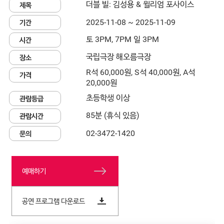
더블 빌: 김성용 & 윌리엄 포사이스
제목
2025-11-08 ~ 2025-11-09
기간
토 3PM, 7PM 일 3PM
시간
국립극장 해오름극장
장소
R석 60,000원, S석 40,000원, A석
가격
20,000원
초등학생 이상
관람등급
85분 (휴식 있음)
관람시간
02-3472-1420
문의
예매하기
공연 프로그램 다운로드