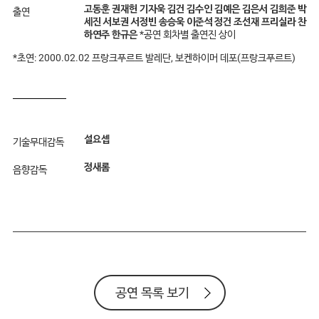
고동훈 권재헌 기자욱 김건 김수인 김예은 김은서 김희준 박
출연
세진 서보권 서정빈 송승욱 이준석 정건 조선재 프리실라 찬
하연주 한규은
*공연 회차별 출연진 상이
*초연: 2000.02.02 프랑크푸르트 발레단, 보켄하이머 데포(프랑크푸르트)
설요셉
기술무대감독
정새롬
음향감독
공연 목록 보기