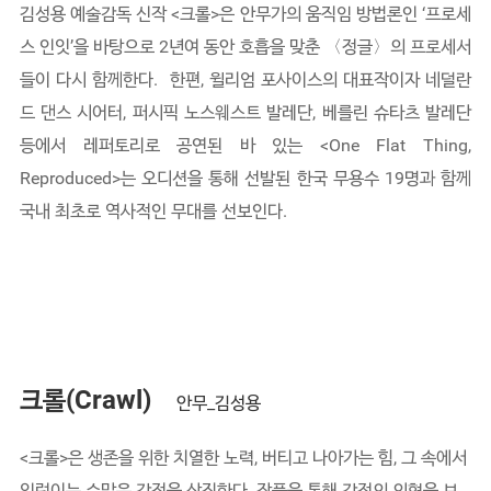
김성용 예술감독 신작 <크롤>은 안무가의 움직임 방법론인 ‘프로세
스 인잇’을 바탕으로 2년여 동안 호흡을 맞춘 〈정글〉의 프로세서
들이 다시 함께한다. 한편, 윌리엄 포사이스의 대표작이자 네덜란
드 댄스 시어터, 퍼시픽 노스웨스트 발레단, 베를린 슈타츠 발레단
등에서 레퍼토리로 공연된 바 있는 <One Flat Thing,
Reproduced>는 오디션을 통해 선발된 한국 무용수 19명과 함께
국내 최초로 역사적인 무대를 선보인다.
크롤(Crawl)
안무_김성용
<크롤>은 생존을 위한 치열한 노력, 버티고 나아가는 힘, 그 속에서
일렁이는 수많은 감정을 상징한다. 작품을 통해 감정의 외형을 보