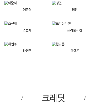
이준석
정건
조선재
프리실라 찬
하연주
한규은
크레딧