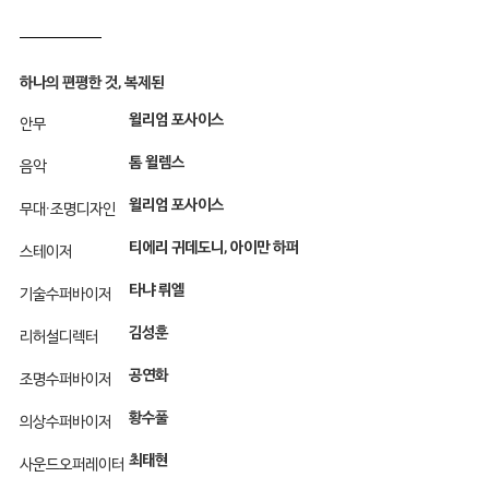
하나의 편평한 것, 복제된
윌리엄 포사이스
안무
톰 윌렘스
음악
윌리엄 포사이스
무대·조명디자인
티에리 귀데도니, 아이만 하퍼
스테이저
타냐 뤼엘
기술수퍼바이저
김성훈
리허설디렉터
공연화
조명수퍼바이저
황수풀
의상수퍼바이저
최태현
사운드오퍼레이터