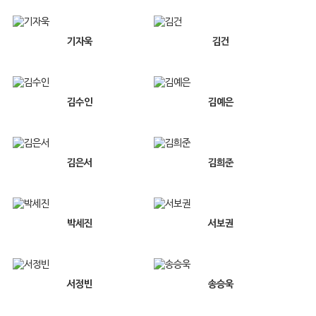
기자욱
김건
김수인
김예은
김은서
김희준
박세진
서보권
서정빈
송승욱